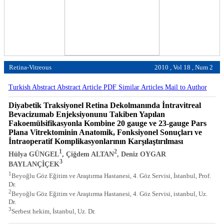
Retina-Vitreous
2010 , Vol 18 , Num 2
Turkish Abstract
Abstract
Article PDF
Similar Articles
Mail to Author
Diyabetik Traksiyonel Retina Dekolmanında İntravitreal
Bevacizumab Enjeksiyonunu Takiben Yapılan
Fakoemülsifikasyonla Kombine 20 gauge ve 23-gauge Pars
Plana Vitrektominin Anatomik, Fonksiyonel Sonuçları ve
İntraoperatif Komplikasyonlarının Karşılaştırılması
1
2
Hülya GÜNGEL
, Çiğdem ALTAN
, Deniz OYGAR
3
BAYLANÇİÇEK
1
Beyoğlu Göz Eğitim ve Araştırma Hastanesi, 4. Göz Servisi, İstanbul, Prof.
Dr.
2
Beyoğlu Göz Eğitim ve Araştırma Hastanesi, 4. Göz Servisi, istanbul, Uz.
Dr.
3
Serbest hekim, İstanbul, Uz. Dr.