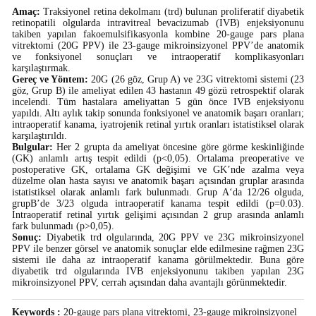
Amaç:
Traksiyonel retina dekolmanı (trd) bulunan proliferatif diyabetik
retinopatili olgularda intravitreal bevacizumab (IVB) enjeksiyonunu
takiben yapılan fakoemulsifikasyonla kombine 20-gauge pars plana
vitrektomi (20G PPV) ile 23-gauge mikroinsizyonel PPV’de anatomik
ve fonksiyonel sonuçları ve intraoperatif komplikasyonları
karşılaştırmak.
Gereç ve Yöntem:
20G (26 göz, Grup A) ve 23G vitrektomi sistemi (23
göz, Grup B) ile ameliyat edilen 43 hastanın 49 gözü retrospektif olarak
incelendi. Tüm hastalara ameliyattan 5 gün önce IVB enjeksiyonu
yapıldı. Altı aylık takip sonunda fonksiyonel ve anatomik başarı oranları;
intraoperatif kanama, iyatrojenik retinal yırtık oranları istatistiksel olarak
karşılaştırıldı.
Bulgular:
Her 2 grupta da ameliyat öncesine göre görme keskinliğinde
(GK) anlamlı artış tespit edildi (p<0,05). Ortalama preoperative ve
postoperative GK, ortalama GK değişimi ve GK’nde azalma veya
düzelme olan hasta sayısı ve anatomik başarı açısından gruplar arasında
istatistiksel olarak anlamlı fark bulunmadı. Grup A‘da 12/26 olguda,
grupB’de 3/23 olguda intraoperatif kanama tespit edildi (p=0.03).
İntraoperatif retinal yırtık gelişimi açısından 2 grup arasında anlamlı
fark bulunmadı (p>0,05).
Sonuç:
Diyabetik trd olgularında, 20G PPV ve 23G mikroinsizyonel
PPV ile benzer görsel ve anatomik sonuçlar elde edilmesine rağmen 23G
sistemi ile daha az intraoperatif kanama görülmektedir. Buna göre
diyabetik trd olgularında IVB enjeksiyonunu takiben yapılan 23G
mikroinsizyonel PPV, cerrah açısından daha avantajlı görünmektedir.
Keywords :
20-gauge pars plana vitrektomi, 23-gauge mikroinsizyonel