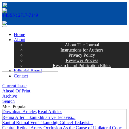
e-ISSN: 2717-7149
MENÜ
Home
About
About The Journal
Instructions for Authors
Privacy Policy
Reviewer Process
Research and Publication Ethics
Editorial Board
Contact
Current Issue
Ahead Of Print
Archive
Search
Most Popular
Download Articles
Read Articles
Retina Arter Tıkanıklıkları ve Tedavisi...
Santral Retinal Ven Tıkanıklığı Güncel Tedavisi...
Central Retinal Artery Occlusion As the Cause of Unilateral Concentric Narrowing of Visual Field and Presence of Cilioretinal Artery...