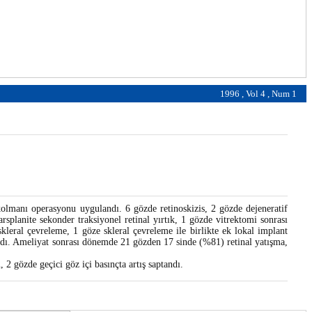
1996 , Vol 4 , Num 1
olmanı operasyonu uygulandı. 6 gözde retinoskizis, 2 gözde dejeneratif
splanite sekonder traksiyonel retinal yırtık, 1 gözde vitrektomi sonrası
kleral çevreleme, 1 göze skleral çevreleme ile birlikte ek lokal implant
ıldı. Ameliyat sonrası dönemde 21 gözden 17 sinde (%81) retinal yatışma,
 gözde geçici göz içi basınçta artış saptandı.