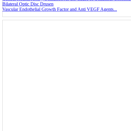
Bilateral Optic Disc Drusen
Vascular Endothelial Growth Factor and Anti VEGF Agents...