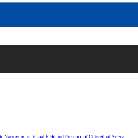
c Narrowing of Visual Field and Presence of Cilioretinal Artery...