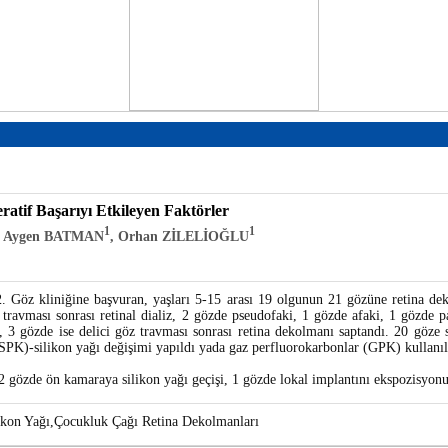
atif Başarıyı Etkileyen Faktörler
1
1
, Aygen BATMAN
, Orhan ZİLELİOĞLU
Göz kliniğine başvuran, yaşları 5-15 arası 19 olgunun 21 gözüne retina dek
ravması sonrası retinal dializ, 2 gözde pseudofaki, 1 gözde afaki, 1 gözde par
 3 gözde ise delici göz travması sonrası retina dekolmanı saptandı. 20 göze s
(SPK)-silikon yağı değişimi yapıldı yada gaz perfluorokarbonlar (GPK) kullan
özde ön kamaraya silikon yağı geçişi, 1 gözde lokal implantını ekspozisyonu, 2
ikon Yağı,Çocukluk Çağı Retina Dekolmanları