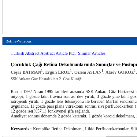
Retina-Vitreous
Turkish Abstract
Abstract
Article PDF
Similar Articles
Çocukluk Çağı Retina Dekolmanlarında Sonuçlar ve Postoper
1
1
1
1
Coşar BATMAN
, Ergün EROL
, Özlem ASLAN
, Ataöv GÖKÖZ
SSK Ankara Göz Hastalıkları 2. Göz Kliniği
Kasım 1992-Nisan 1995 tarihleri arasında SSK Ankara Göz Hastanesi 2. 
miyopi, 1 gözde künt travma sonrası dev yırtık, 3 gözde yine künt göz t
iatrojenik yırtık, 1 gözde lens luksasyonu ile beraber Marfan sendromu,
uygulandı. 11 gözde pars plana vitrektomi sonrası sıvı perfluorokarbon 
12 gözde ise(%57.1) fonkiyonel şifa sağlandı.
Ameliyat sonrası dönemde 2 gözde katarakt, 1 gözde koroid dekolmanı, 2 g
Keywords :
Komplike Retina Dekolmanı, Likid Perfluorokarbonlar, Sil