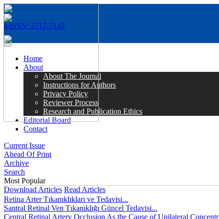
e-ISSN: 2717-7149
MENÜ
Home
About
About The Journal
Instructions for Authors
Privacy Policy
Reviewer Process
Research and Publication Ethics
Editorial Board
Contact
Current Issue
Ahead Of Print
Archive
Search
Most Popular
Download Articles
Read Articles
Retina Arter Tıkanıklıkları ve Tedavisi...
Santral Retinal Ven Tıkanıklığı Güncel Tedavisi...
Central Retinal Artery Occlusion As the Cause of Unilateral Concentri