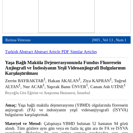
Retina-Vitreous
2005 , Vol 13 , Num 1
Turkish Abstract
Abstract
Article PDF
Similar Articles
Yaşa Bağlı Maküla Dejenerasyonunda Fundus Fluoresein
Anjiografi ve İndosiyanın Yeşil Videoanjiografi Bulgularının
Karşılaştırılması
1
1
1
Zerrin BAYRAKTAR
, Hakan AKALAN
, Ziya KAPRAN
, Tuğrul
1
1
1
1
ALTAN
, Nur ACAR
, Yaprak Banu ÜNVER
, Canan Aslı UTİNE
Beyoğlu Göz Eğitim ve Araştırma Hastanesi, İstanbul
Amaç:
Yaşa bağlı maküla dejenerasyonu (YBMD) olgularında floressein
anjiyografı (FA) ve indosiyanin yeşil videoanjiyografi (İSYVA)
bulgularını karşılaştırmak.
Materyel ve Metod:
Çalışmaya YBMD bulunan 52 hastanın 94 gözü
alındı. Tüm gözlere aynı gün veya en fazla üç gün ara ile FA ve İSYVA