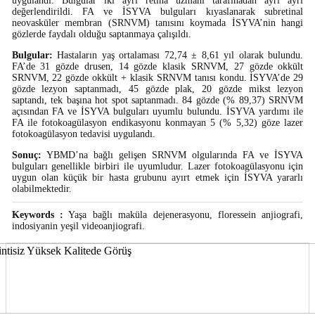
uygulandı. Bulgular iki ayrı retina uzmanı tarafınadan ayrı ayrı
değerlendirildi. FA ve İSYVA bulguları kıyaslanarak subretinal
neovasküler membran (SRNVM) tanısını koymada İSYVA’nin hangi
gözlerde faydalı olduğu saptanmaya çalışıldı.
Bulgular:
Hastaların yaş ortalaması 72,74 ± 8,61 yıl olarak bulundu.
FA’de 31 gözde drusen, 14 gözde klasik SRNVM, 27 gözde okkült
SRNVM, 22 gözde okkült + klasik SRNVM tanısı kondu. İSYVA’de 29
gözde lezyon saptanmadı, 45 gözde plak, 20 gözde mikst lezyon
saptandı, tek başına hot spot saptanmadı. 84 gözde (% 89,37) SRNVM
açısından FA ve İSYVA bulguları uyumlu bulundu. İSYVA yardımı ile
FA ile fotokoagülasyon endikasyonu konmayan 5 (% 5,32) göze lazer
fotokoagülasyon tedavisi uygulandı.
Sonuç:
YBMD’na bağlı gelişen SRNVM olgularında FA ve İSYVA
bulguları genellikle birbiri ile uyumludur. Lazer fotokoagülasyonu için
uygun olan küçük bir hasta grubunu ayırt etmek için İSYVA yararlı
olabilmektedir.
Keywords :
Yaşa bağlı maküla dejenerasyonu, floressein anjiografi,
indosiyanin yeşil videoanjiografi.