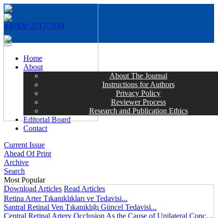
e-ISSN: 2717-7149
MENÜ
Home
About
About The Journal
Instructions for Authors
Privacy Policy
Reviewer Process
Research and Publication Ethics
Editorial Board
Contact
Current Issue
Ahead Of Print
Archive
Search
Most Popular
Download Articles
Read Articles
Retina Arter Tıkanıklıkları ve Tedavisi...
Santral Retinal Ven Tıkanıklığı Güncel Tedavisi...
Central Retinal Artery Occlusion As the Cause of Unilateral Concentric Narrowing of Visual Field and Presence of Cilioretinal Artery...