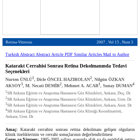
Retina-Vitreous
2007 , Vol 15 , Num 3
Turkish Abstract
Abstract
Article PDF
Similar Articles
Mail to Author
Katarakt Cerrahisi Sonrası Retina Dekolmanında Tedavi
Seçenekleri
1
2
Nurten ÜNLÜ
, Dicle ÖNCEL HAZIROLAN
, Nilgün ÖZKAN
3
2
1
4
AKSOY
, M. Necati DEMİR
, Mehmet A. ACAR
, Sunay DUMAN
1
SB Ankara Eğitim ve Araştırma Hastanesi Göz Klinikleri, Ankara, Doç. Dr.
2
SB Ankara Eğitim ve Araştırma Hastanesi Göz Klinikleri, Ankara, Uzm. Dr.
3
SB Ankara Eğitim ve Araştırma Hastanesi Göz Klinikleri, Ankara, Asist. Dr.
4
SB Ankara Eğitim ve Araştırma Hastanesi Göz Kliniği Koordinatörü,
Ankara, Uzm. Dr.
Amaç:
Katarakt cerrahisi sonrası retina dekolmanı gelişen olguların
klinik özeliklerinin ve cerrahi sonuçlarının değerlendirilmesi
Gereç ve Yöntem:
1995-2005 yılları arasında afak ya da psödofak retina