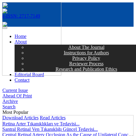
e-ISSN: 2717-7149
MENÜ
Home
About
About The Journal
Instructions for Authors
Privacy Policy
Reviewer Process
Research and Publication Ethics
Editorial Board
Contact
Current Issue
Ahead Of Print
Archive
Search
Most Popular
Download Articles
Read Articles
Retina Arter Tıkanıklıkları ve Tedavisi...
Santral Retinal Ven Tıkanıklığı Güncel Tedavisi...
Central Retinal Artery Occlusion As the Cause of Unilateral Concentric Narrowing of Visual Field and Presence of Cilioretinal Artery...