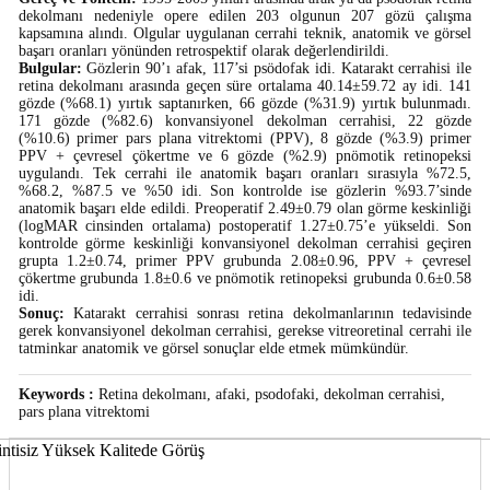
dekolmanı nedeniyle opere edilen 203 olgunun 207 gözü çalışma
kapsamına alındı. Olgular uygulanan cerrahi teknik, anatomik ve görsel
başarı oranları yönünden retrospektif olarak değerlendirildi.
Bulgular:
Gözlerin 90’ı afak, 117’si psödofak idi. Katarakt cerrahisi ile
retina dekolmanı arasında geçen süre ortalama 40.14±59.72 ay idi. 141
gözde (%68.1) yırtık saptanırken, 66 gözde (%31.9) yırtık bulunmadı.
171 gözde (%82.6) konvansiyonel dekolman cerrahisi, 22 gözde
(%10.6) primer pars plana vitrektomi (PPV), 8 gözde (%3.9) primer
PPV + çevresel çökertme ve 6 gözde (%2.9) pnömotik retinopeksi
uygulandı. Tek cerrahi ile anatomik başarı oranları sırasıyla %72.5,
%68.2, %87.5 ve %50 idi. Son kontrolde ise gözlerin %93.7’sinde
anatomik başarı elde edildi. Preoperatif 2.49±0.79 olan görme keskinliği
(logMAR cinsinden ortalama) postoperatif 1.27±0.75’e yükseldi. Son
kontrolde görme keskinliği konvansiyonel dekolman cerrahisi geçiren
grupta 1.2±0.74, primer PPV grubunda 2.08±0.96, PPV + çevresel
çökertme grubunda 1.8±0.6 ve pnömotik retinopeksi grubunda 0.6±0.58
idi.
Sonuç:
Katarakt cerrahisi sonrası retina dekolmanlarının tedavisinde
gerek konvansiyonel dekolman cerrahisi, gerekse vitreoretinal cerrahi ile
tatminkar anatomik ve görsel sonuçlar elde etmek mümkündür.
Keywords :
Retina dekolmanı, afaki, psodofaki, dekolman cerrahisi,
pars plana vitrektomi