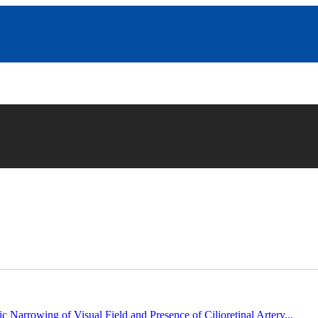
c Narrowing of Visual Field and Presence of Cilioretinal Artery...