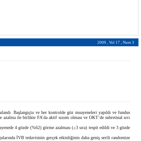
2009 , Vol 17 , Num 3
ulandı. Başlangıçta ve her kontrolde göz muayeneleri yapıldı ve fundus
e azalma ile birlikte FA’da aktif sızıntı olması ve OKT’de subretinal sıvı
uayenede 4 gözde (%62) görme azalması (≥3 sıra) tespit edildi ve 3 gözde
larında İVB tedavisinin gerçek etkinliğinin daha geniş serili randomize