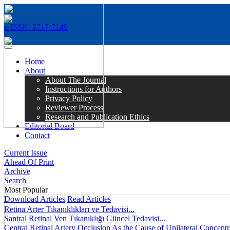
e-ISSN: 2717-7149
MENÜ
Home
About
About The Journal
Instructions for Authors
Privacy Policy
Reviewer Process
Research and Publication Ethics
Editorial Board
Contact
Current Issue
Ahead Of Print
Archive
Search
Most Popular
Download Articles
Read Articles
Retina Arter Tıkanıklıkları ve Tedavisi...
Santral Retinal Ven Tıkanıklığı Güncel Tedavisi...
Central Retinal Artery Occlusion As the Cause of Unilateral Concentri