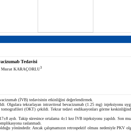
evacizumab Tedavisi
3
, Murat KARAÇORLU
evacizumab (İVB) tedavisinin etkinliğini değerlendirmek.
di. Olgulara tekrarlayan intravitreal bevacizumab (1.25 mg) injeksiyonu uyg
ns tomografileri (OKT) çekildi. Tekrar tedavi endikasyonları görme keskinliğind
e 17±8 aydı. Takip süresince ortalama 4±1 kez İVB injeksiyonu yapıldı. Son m
komplikasyona raslanmadı.
olduğu yönündedir. Ancak çalışmamızın retrospektif olması nedeniyle PKV olgu