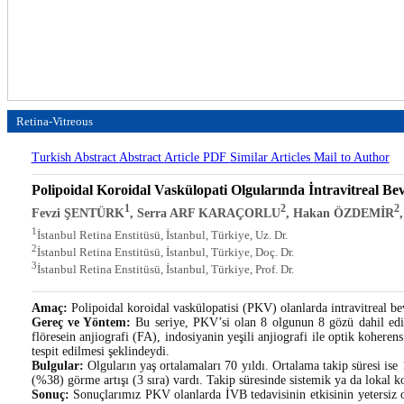
Retina-Vitreous
Turkish Abstract
Abstract
Article PDF
Similar Articles
Mail to Author
Polipoidal Koroidal Vaskülopati Olgularında İntravitreal B
1
2
2
Fevzi ŞENTÜRK
, Serra ARF KARAÇORLU
, Hakan ÖZDEMİR
1
İstanbul Retina Enstitüsü, İstanbul, Türkiye, Uz. Dr.
2
İstanbul Retina Enstitüsü, İstanbul, Türkiye, Doç. Dr.
3
İstanbul Retina Enstitüsü, İstanbul, Türkiye, Prof. Dr.
Amaç:
Polipoidal koroidal vaskülopatisi (PKV) olanlarda intravitreal b
Gereç ve Yöntem:
Bu seriye, PKV’si olan 8 olgunun 8 gözü dahil edil
flöresein anjiografi (FA), indosiyanin yeşili anjiografi ile optik kohere
tespit edilmesi şeklindeydi.
Bulgular:
Olguların yaş ortalamaları 70 yıldı. Ortalama takip süresi is
(%38) görme artışı (3 sıra) vardı. Takip süresinde sistemik ya da lokal 
Sonuç:
Sonuçlarımız PKV olanlarda İVB tedavisinin etkisinin yetersiz 