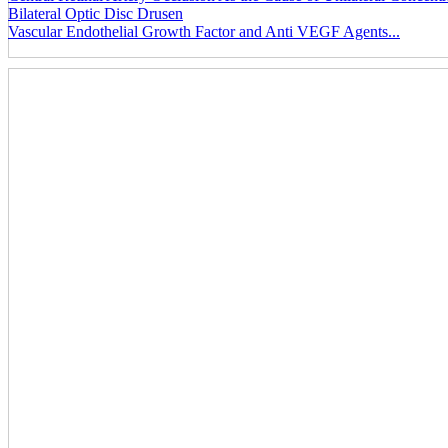
Bilateral Optic Disc Drusen
Vascular Endothelial Growth Factor and Anti VEGF Agents...