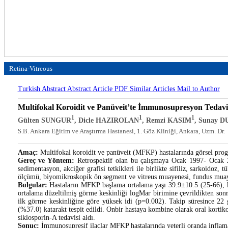
Retina-Vitreous
Turkish Abstract
Abstract
Article PDF
Similar Articles
Mail to Author
Multifokal Koroidit ve Panüveit’te İmmunosupresyon Tedavi
1
1
1
Gülten SUNGUR
, Dicle HAZIROLAN
, Remzi KASIM
, Sunay 
S.B. Ankara Eğitim ve Araştırma Hastanesi, 1. Göz Kliniği, Ankara, Uzm. Dr.
Amaç:
Multifokal koroidit ve panüveit (MFKP) hastalarında görsel prog
Gereç ve Yöntem:
Retrospektif olan bu çalışmaya Ocak 1997- Ocak 20
sedimentasyon, akciğer grafisi tetkikleri ile birlikte sifiliz, sarkoidoz
ölçümü, biyomikroskopik ön segment ve vitreus muayenesi, fundus muayen
Bulgular:
Hastaların MFKP başlama ortalama yaşı 39.9±10.5 (25-66), kad
ortalama düzeltilmiş görme keskinliği logMar birimine çevrildikten son
ilk görme keskinliğine göre yüksek idi (p=0.002). Takip süresince
(%37.0) katarakt tespit edildi. Onbir hastaya kombine olarak oral kortikos
siklosporin-A tedavisi aldı.
Sonuç:
İmmunosupresif ilaçlar MFKP hastalarında yeterli oranda inflama