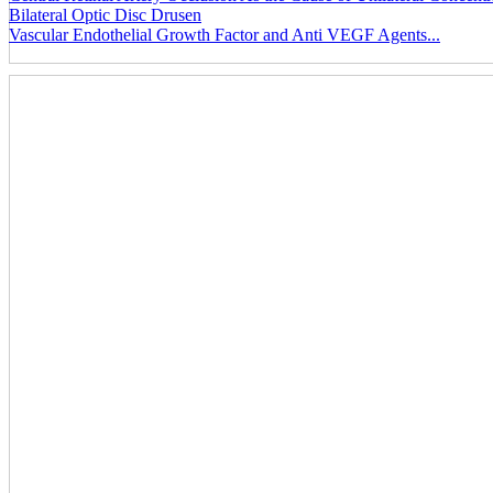
Bilateral Optic Disc Drusen
Vascular Endothelial Growth Factor and Anti VEGF Agents...