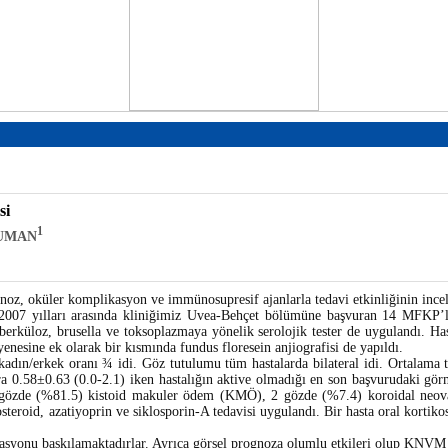
si
1
DUMAN
noz, oküler komplikasyon ve immünosupresif ajanlarla tedavi etkinliğinin ince
07 yılları arasında kliniğimiz Uvea-Behçet bölümüne başvuran 14 MFKP’li 
, tüberküloz, brusella ve toksoplazmaya yönelik serolojik tester de uygulandı. 
esine ek olarak bir kısmında fundus floresein anjiografisi de yapıldı.
ın/erkek oranı ¾ idi. Göz tutulumu tüm hastalarda bilateral idi. Ortalama tak
ra 0.58±0.63 (0.0-2.1) iken hastalığın aktive olmadığı en son başvurudaki gör
 22 gözde (%81.5) kistoid makuler ödem (KMÖ), 2 gözde (%7.4) koroidal 
teroid, azatiyoprin ve siklosporin-A tedavisi uygulandı. Bir hasta oral kortikos
syonu baskılamaktadırlar. Ayrıca görsel prognoza olumlu etkileri olup KNVM g