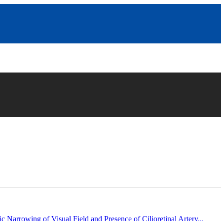
c Narrowing of Visual Field and Presence of Cilioretinal Artery...