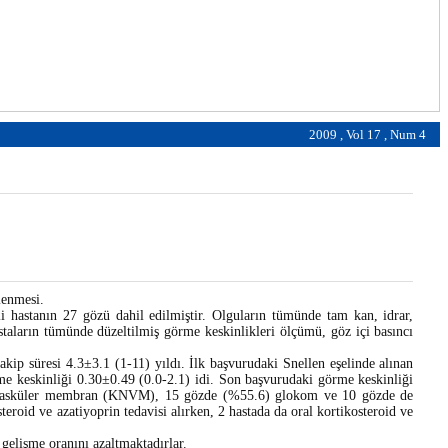
2009 , Vol 17 , Num 4
lenmesi.
hastanın 27 gözü dahil edilmiştir. Olguların tümünde tam kan, idrar,
Hastaların tümünde düzeltilmiş görme keskinlikleri ölçümü, göz içi basıncı
ip süresi 4.3±3.1 (1-11) yıldı. İlk başvurudaki Snellen eşelinde alınan
me keskinliği 0.30±0.49 (0.0-2.1) idi. Son başvurudaki görme keskinliği
neovasküler membran (KNVM), 15 gözde (%55.6) glokom ve 10 gözde de
teroid ve azatiyoprin tedavisi alırken, 2 hastada da oral kortikosteroid ve
elişme oranını azaltmaktadırlar.