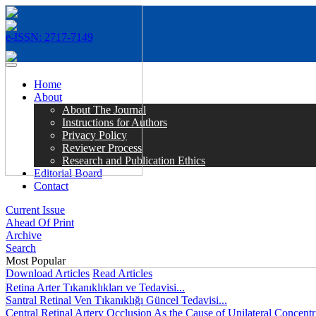
e-ISSN: 2717-7149
MENÜ
Home
About
About The Journal
Instructions for Authors
Privacy Policy
Reviewer Process
Research and Publication Ethics
Editorial Board
Contact
Current Issue
Ahead Of Print
Archive
Search
Most Popular
Download Articles
Read Articles
Retina Arter Tıkanıklıkları ve Tedavisi...
Santral Retinal Ven Tıkanıklığı Güncel Tedavisi...
Central Retinal Artery Occlusion As the Cause of Unilateral Concentri