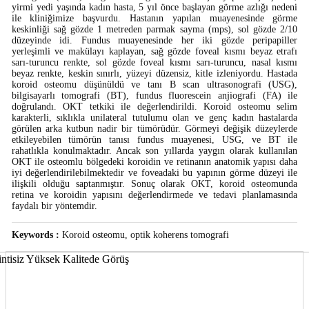
yirmi yedi yaşında kadın hasta, 5 yıl önce başlayan görme azlığı nedeni
ile kliniğimize başvurdu. Hastanın yapılan muayenesinde görme
keskinliği sağ gözde 1 metreden parmak sayma (mps), sol gözde 2/10
düzeyinde idi. Fundus muayenesinde her iki gözde peripapiller
yerleşimli ve makülayı kaplayan, sağ gözde foveal kısmı beyaz etrafı
sarı-turuncu renkte, sol gözde foveal kısmı sarı-turuncu, nasal kısmı
beyaz renkte, keskin sınırlı, yüzeyi düzensiz, kitle izleniyordu. Hastada
koroid osteomu düşünüldü ve tanı B scan ultrasonografi (USG),
bilgisayarlı tomografi (BT), fundus fluorescein anjiografi (FA) ile
doğrulandı. OKT tetkiki ile değerlendirildi. Koroid osteomu selim
karakterli, sıklıkla unilateral tutulumu olan ve genç kadın hastalarda
görülen arka kutbun nadir bir tümörüdür. Görmeyi değişik düzeylerde
etkileyebilen tümörün tanısı fundus muayenesi, USG, ve BT ile
rahatlıkla konulmaktadır. Ancak son yıllarda yaygın olarak kullanılan
OKT ile osteomlu bölgedeki koroidin ve retinanın anatomik yapısı daha
iyi değerlendirilebilmektedir ve foveadaki bu yapının görme düzeyi ile
ilişkili olduğu saptanmıştır. Sonuç olarak OKT, koroid osteomunda
retina ve koroidin yapısını değerlendirmede ve tedavi planlamasında
faydalı bir yöntemdir.
Keywords :
Koroid osteomu, optik koherens tomografi