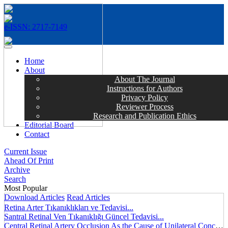
e-ISSN: 2717-7149
MENÜ
Home
About
About The Journal
Instructions for Authors
Privacy Policy
Reviewer Process
Research and Publication Ethics
Editorial Board
Contact
Current Issue
Ahead Of Print
Archive
Search
Most Popular
Download Articles
Read Articles
Retina Arter Tıkanıklıkları ve Tedavisi...
Santral Retinal Ven Tıkanıklığı Güncel Tedavisi...
Central Retinal Artery Occlusion As the Cause of Unilateral Concentric Narrowing of Visual Field and Presence of Cilioretinal Artery...