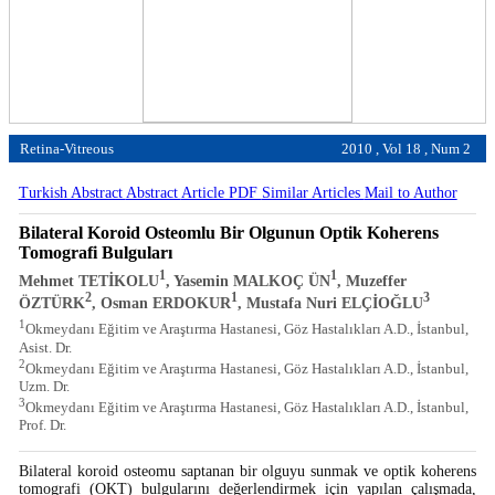
Retina-Vitreous
2010 , Vol 18 , Num 2
Turkish Abstract
Abstract
Article PDF
Similar Articles
Mail to Author
Bilateral Koroid Osteomlu Bir Olgunun Optik Koherens
Tomografi Bulguları
1
1
Mehmet TETİKOLU
, Yasemin MALKOÇ ÜN
, Muzeffer
2
1
3
ÖZTÜRK
, Osman ERDOKUR
, Mustafa Nuri ELÇİOĞLU
1
Okmeydanı Eğitim ve Araştırma Hastanesi, Göz Hastalıkları A.D., İstanbul,
Asist. Dr.
2
Okmeydanı Eğitim ve Araştırma Hastanesi, Göz Hastalıkları A.D., İstanbul,
Uzm. Dr.
3
Okmeydanı Eğitim ve Araştırma Hastanesi, Göz Hastalıkları A.D., İstanbul,
Prof. Dr.
Bilateral koroid osteomu saptanan bir olguyu sunmak ve optik koherens
tomografi (OKT) bulgularını değerlendirmek için yapılan çalışmada,