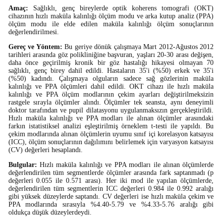
Amaç:
Sağlıklı, genç bireylerde optik koherens tomografi (OKT)
cihazının hızlı maküla kalınlığı ölçüm modu ve arka kutup analiz (PPA)
ölçüm modu ile elde edilen maküla kalınlığı ölçüm sonuçlarının
değerlendirilmesi.
Gereç ve Yöntem:
Bu geriye dönük çalışmaya Mart 2012-Ağustos 2012
tarihleri arasında göz polikliniğine başvuran, yaşları 20-30 arası değişen,
daha önce geçirilmiş kronik bir göz hastalığı hikayesi olmayan 70
sağlıklı, genç birey dahil edildi. Hastaların 35'i (%50) erkek ve 35'i
(%50) kadındı. Çalışmaya olguların sadece sağ gözlerinin maküla
kalınlığı ve PPA ölçümleri dahil edildi. OKT cihazı ile hızlı maküla
kalınlığı ve PPA ölçüm modlarının çekim ayarları değiştirilmeksizin
rastgele sırayla ölçümler alındı. Ölçümler tek seansta, aynı deneyimli
doktor tarafından ve pupil dilatasyonu uygulanmaksızın gerçekleştirildi.
Hızlı maküla kalınlığı ve PPA modları ile alınan ölçümler arasındaki
farkın istatistiksel analizi eşleştirilmiş örneklem t-testi ile yapıldı. Bu
çekim modlarında alınan ölçümlerin uyumu sınıf içi korelasyon katsayısı
(ICC), ölçüm sonuçlarının dağılımını belirlemek için varyasyon katsayısı
(CV) değerleri hesaplandı.
Bulgular:
Hızlı maküla kalınlığı ve PPA modları ile alınan ölçümlerde
değerlendirilen tüm segmentlerde ölçümler arasında fark saptanmadı (p
değerleri 0.055 ile 0.571 arası). Her iki mod ile yapılan ölçümlerde,
değerlendirilen tüm segmentlerin ICC değerleri 0.984 ile 0.992 aralığı
gibi yüksek düzeylerde saptandı. CV değerleri ise hızlı maküla çekim ve
PPA modlarında sırasıyla %4.40-5.79 ve %4.33-5.76 aralığı gibi
oldukça düşük düzeylerdeydi.