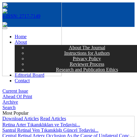
e-ISSN: 2717-7149
MENÜ
Home
About
About The Journal
Instructions for Authors
Privacy Policy
Reviewer Process
Research and Publication Ethics
Editorial Board
Contact
Current Issue
Ahead Of Print
Archive
Search
Most Popular
Download Articles
Read Articles
Retina Arter Tıkanıklıkları ve Tedavisi...
Santral Retinal Ven Tıkanıklığı Güncel Tedavisi...
Central Retinal Artery Occlusion As the Cause of Unilateral Concentric Narrowing of Visual Field and Presence of Cilioretinal Artery...