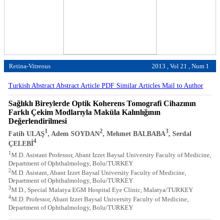
Retina-Vitreous
2013 , Vol 21 , Num 1
Turkish Abstract
Abstract
Article PDF
Similar Articles
Mail to Author
Sağlıklı Bireylerde Optik Koherens Tomografi Cihazının
Farklı Çekim Modlarıyla Maküla Kalınlığının
Değerlendirilmesi
1
2
3
Fatih ULAŞ
, Adem SOYDAN
, Mehmet BALBABA
, Serdal
4
ÇELEBİ
1
M.D. Asistant Professor, Abant Izzet Baysal University Faculty of Medicine,
Department of Ophthalmology, Bolu/TURKEY
2
M.D. Asistant, Abant Izzet Baysal University Faculty of Medicine,
Department of Ophthalmology, Bolu/TURKEY
3
M.D., Special Malatya EGM Hospital Eye Clinic, Malatya/TURKEY
4
M.D. Professor, Abant Izzet Baysal University Faculty of Medicine,
Department of Ophthalmology, Bolu/TURKEY