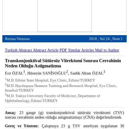
Retina-Vitreous
2016 , Vol 24 , Num 1
Turkish Abstract
Abstract
Article PDF
Similar Articles
Mail to Author
Transkonjonktival Sütürsüz Vitrektomi Sonrası Cerrahinin
Neden Olduğu Astigmatizma
1
2
3
Ece ÖZAL
, Hüseyin SANİSOĞLU
, Sadık Altan ÖZAL
1
M.D. Edirne State Hospital, Eye Clinic, Edirne/TURKEY
2
M.D. Haydarpasa Numune Training and Research Hospital, Eye Clinic,
Istanbul/TURKEY
3
M.D. Trakya University Faculty of Medicine, Department of
Ophthalmology, Edirne/TURKEY
Amaç:
23 gauge (g) transkonjonktival sütürsüz vitrektomi (TSV)
sonrası cerrahinin neden olduğu astigmatizmayı (CNA) değerlendirmek.
Gereç ve Yöntem:
Çalışmaya 23 g TSV ameliyatı uygulanan 30