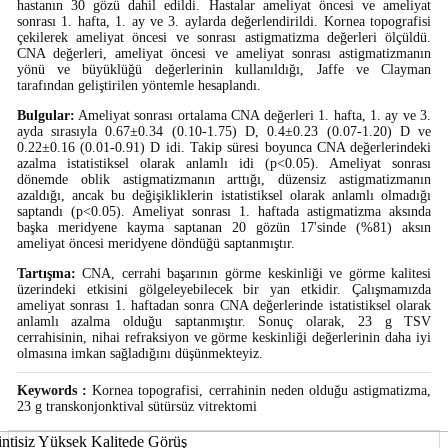
hastanın 30 gözü dahil edildi. Hastalar ameliyat öncesi ve ameliyat
sonrası 1. hafta, 1. ay ve 3. aylarda değerlendirildi. Kornea topografisi
çekilerek ameliyat öncesi ve sonrası astigmatizma değerleri ölçüldü.
CNA değerleri, ameliyat öncesi ve ameliyat sonrası astigmatizmanın
yönü ve büyüklüğü değerlerinin kullanıldığı, Jaffe ve Clayman
tarafından geliştirilen yöntemle hesaplandı.
Bulgular:
Ameliyat sonrası ortalama CNA değerleri 1. hafta, 1. ay ve 3.
ayda sırasıyla 0.67±0.34 (0.10-1.75) D, 0.4±0.23 (0.07-1.20) D ve
0.22±0.16 (0.01-0.91) D idi. Takip süresi boyunca CNA değerlerindeki
azalma istatistiksel olarak anlamlı idi (p<0.05). Ameliyat sonrası
dönemde oblik astigmatizmanın arttığı, düzensiz astigmatizmanın
azaldığı, ancak bu değişikliklerin istatistiksel olarak anlamlı olmadığı
saptandı (p<0.05). Ameliyat sonrası 1. haftada astigmatizma aksında
başka meridyene kayma saptanan 20 gözün 17'sinde (%81) aksın
ameliyat öncesi meridyene döndüğü saptanmıştır.
Tartışma:
CNA, cerrahi başarının görme keskinliği ve görme kalitesi
üzerindeki etkisini gölgeleyebilecek bir yan etkidir. Çalışmamızda
ameliyat sonrası 1. haftadan sonra CNA değerlerinde istatistiksel olarak
anlamlı azalma olduğu saptanmıştır. Sonuç olarak, 23 g TSV
cerrahisinin, nihai refraksiyon ve görme keskinliği değerlerinin daha iyi
olmasına imkan sağladığını düşünmekteyiz.
Keywords :
Kornea topografisi, cerrahinin neden olduğu astigmatizma,
23 g transkonjonktival sütürsüz vitrektomi