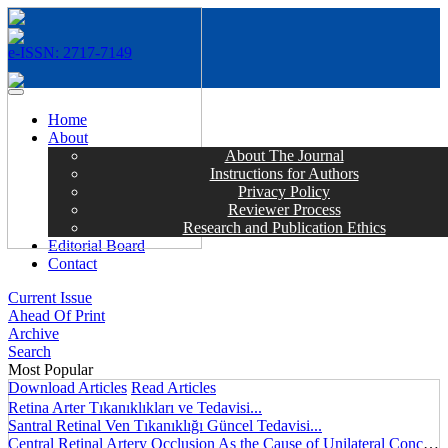
e-ISSN: 2717-7149
MENÜ
Home
About
About The Journal
Instructions for Authors
Privacy Policy
Reviewer Process
Research and Publication Ethics
Editorial Board
Contact
Current Issue
Ahead Of Print
Archive
Search
Most Popular
Download Articles
Read Articles
Retina Arter Tıkanıklıkları ve Tedavisi...
Santral Retinal Ven Tıkanıklığı Güncel Tedavisi...
Central Retinal Artery Occlusion As the Cause of Unilateral Concentric Narrowing of Visual Field and Presence of Cilioretinal Artery...