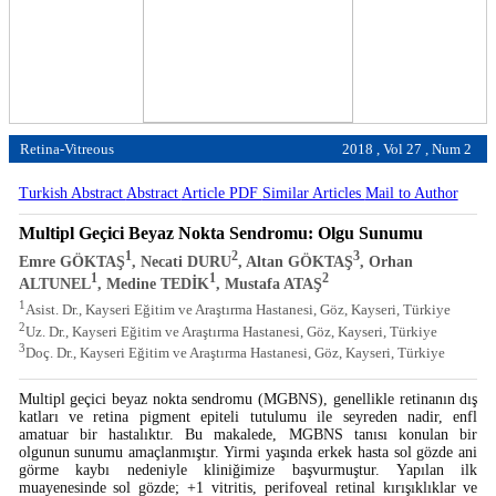
Retina-Vitreous
2018 , Vol 27 , Num 2
Turkish Abstract
Abstract
Article PDF
Similar Articles
Mail to Author
Multipl Geçici Beyaz Nokta Sendromu: Olgu Sunumu
1
2
3
Emre GÖKTAŞ
, Necati DURU
, Altan GÖKTAŞ
, Orhan
1
1
2
ALTUNEL
, Medine TEDİK
, Mustafa ATAŞ
1
Asist. Dr., Kayseri Eğitim ve Araştırma Hastanesi, Göz, Kayseri, Türkiye
2
Uz. Dr., Kayseri Eğitim ve Araştırma Hastanesi, Göz, Kayseri, Türkiye
3
Doç. Dr., Kayseri Eğitim ve Araştırma Hastanesi, Göz, Kayseri, Türkiye
Multipl geçici beyaz nokta sendromu (MGBNS), genellikle retinanın dış
katları ve retina pigment epiteli tutulumu ile seyreden nadir, enfl
amatuar bir hastalıktır. Bu makalede, MGBNS tanısı konulan bir
olgunun sunumu amaçlanmıştır. Yirmi yaşında erkek hasta sol gözde ani
görme kaybı nedeniyle kliniğimize başvurmuştur. Yapılan ilk
muayenesinde sol gözde; +1 vitritis, perifoveal retinal kırışıklıklar ve