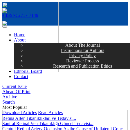
e-ISSN: 2717-7149
MENÜ
Home
About
About The Journal
Instructions for Authors
Privacy Policy
Reviewer Process
Research and Publication Ethics
Editorial Board
Contact
Current Issue
Ahead Of Print
Archive
Search
Most Popular
Download Articles
Read Articles
Retina Arter Tıkanıklıkları ve Tedavisi...
Santral Retinal Ven Tıkanıklığı Güncel Tedavisi...
Central Retinal Artery Occlusion As the Cause of Unilateral Concentric Narrowing of Visual Field and Presence of Cilioretinal Artery...