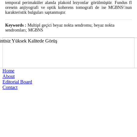
temporal perimaküler alanda plakoid lezyonlar görülmüştür. Fundus fl
oresein anjiyografi ve optik koherens tomografi de ise MGBNS\'nun
karakteristik bulguları saptanmıştır.
Keywords :
Multipl geçici beyaz nokta sendromu; beyaz nokta
sendromları; MGBNS
Home
About
Editorial Board
Contact