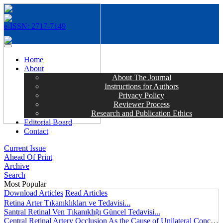
e-ISSN: 2717-7149
MENÜ
Home
About
About The Journal
Instructions for Authors
Privacy Policy
Reviewer Process
Research and Publication Ethics
Editorial Board
Contact
Current Issue
Ahead Of Print
Archive
Search
Most Popular
Download Articles
Read Articles
Retina Arter Tıkanıklıkları ve Tedavisi...
Santral Retinal Ven Tıkanıklığı Güncel Tedavisi...
Central Retinal Artery Occlusion As the Cause of Unilateral Concentric Narrowing of Visual Field and Presence of Cilioretinal Artery...