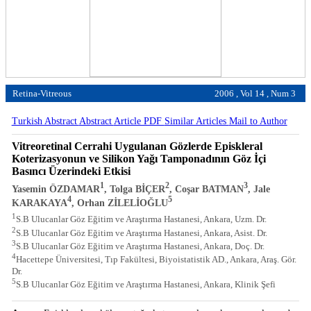
Retina-Vitreous
2006 , Vol 14 , Num 3
Turkish Abstract
Abstract
Article PDF
Similar Articles
Mail to Author
Vitreoretinal Cerrahi Uygulanan Gözlerde Episkleral
Koterizasyonun ve Silikon Yağı Tamponadının Göz İçi
Basıncı Üzerindeki Etkisi
1
2
3
Yasemin ÖZDAMAR
, Tolga BİÇER
, Coşar BATMAN
, Jale
4
5
KARAKAYA
, Orhan ZİLELİOĞLU
1
S.B Ulucanlar Göz Eğitim ve Araştırma Hastanesi, Ankara, Uzm. Dr.
2
S.B Ulucanlar Göz Eğitim ve Araştırma Hastanesi, Ankara, Asist. Dr.
3
S.B Ulucanlar Göz Eğitim ve Araştırma Hastanesi, Ankara, Doç. Dr.
4
Hacettepe Üniversitesi, Tıp Fakültesi, Biyoistatistik AD., Ankara, Araş. Gör.
Dr.
5
S.B Ulucanlar Göz Eğitim ve Araştırma Hastanesi, Ankara, Klinik Şefi