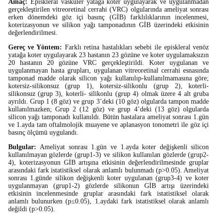
Amaç:
Episkleral vasküler yatağa koter uygulayarak ve uygulanmadan
gerçekleştirilen vitreoretinal cerrahi (VRC) olgularında ameliyat sonrası
erken dönemdeki göz içi basınç (GİB) farklılıklarının incelenmesi,
koterizasyonun ve silikon yağı tamponadının GİB üzerindeki etkisinin
değerlendirilmesi.
Gereç ve Yöntem:
Farklı retina hastalıkları sebebi ile episkleral venöz
yatağa koter uygulayarak 23 hastanın 23 gözüne ve koter uygulamaksızın
20 hastanın 20 gözüne VRC gerçekleştirildi. Koter uygulanan ve
uygulanmayan hasta grupları, uygulanan vitreoretinal cerrahi esnasında
tamponad madde olarak silicon yağı kullanılıp-kullanılmamasına göre;
kotersiz-silikonsuz (grup 1), kotersiz-silikonlu (grup 2), koterli-
silikonsuz (grup 3), koterli- silikonlu (grup 4) olmak üzere 4 alt gruba
ayrıldı. Grup 1 (8 göz) ve grup 3’deki (10 göz) olgularda tampon madde
kullanılmazken; Grup 2 (12 göz) ve grup 4’deki (13 göz) olgularda
silicon yağı tamponadı kullanıldı. Bütün hastalara ameliyat sonrası 1.gün
ve 1.ayda tam oftalmolojik muayene ve aplanasyon tonometri ile göz içi
basınç ölçümü uygulandı.
Bulgular:
Ameliyat sonrası 1.gün ve 1.ayda koter değişkenli silicon
kullanılmayan gözlerde (grup1-3) ve silikon kullanılan gözlerde (grup2-
4), koterizasyonun GİB artışına etkisinin değerlendirilmesinde gruplar
arasındaki fark istatistiksel olarak anlamlı bulunmadı (p>0.05). Ameliyat
sonrası 1.günde silikon değişkenli koter uygulanan (grup3-4) ve koter
uygulanmayan (grup1-2) gözlerde silikonun GİB artışı üzerindeki
etkisinin incelenmesinde gruplar arasındaki fark istatistiksel olarak
anlamlı bulunurken (p≤0.05), 1.aydaki fark istatistiksel olarak anlamlı
değildi (p>0.05).