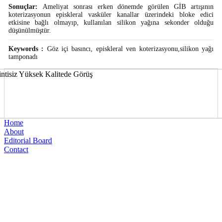
Sonuçlar:
Ameliyat sonrası erken dönemde görülen GİB artışının
koterizasyonun episkleral vasküler kanallar üzerindeki bloke edici
etkisine bağlı olmayıp, kullanılan silikon yağına sekonder olduğu
düşünülmüştür.
Keywords :
Göz içi basıncı, episkleral ven koterizasyonu,silikon yağı
tamponadı
Home
About
Editorial Board
Contact